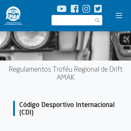
Passar
para
o
Pesquisar
conteúdo
principal
Regulamentos Troféu Regional de Drift
AMAK
Código Desportivo Internacional
(CDI)