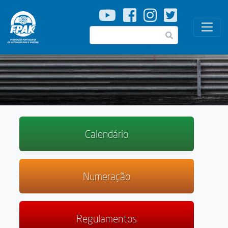
Passar
para
o
Pesquisar
conteúdo
principal
Calendário
Numeração
Regulamentos