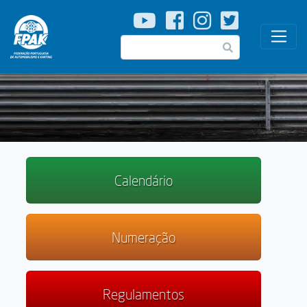
Passar
para
o
Pesquisar
conteúdo
principal
Calendário
Numeração
Regulamentos