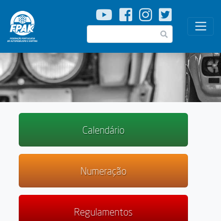
Passar
para
o
Pesquisar
conteúdo
principal
Calendário
Numeração
Regulamentos